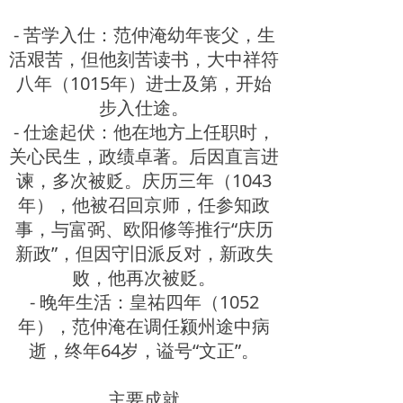
- 苦学入仕：范仲淹幼年丧父，生
活艰苦，但他刻苦读书，大中祥符
八年（1015年）进士及第，开始
步入仕途。
- 仕途起伏：他在地方上任职时，
关心民生，政绩卓著。后因直言进
谏，多次被贬。庆历三年（1043
年），他被召回京师，任参知政
事，与富弼、欧阳修等推行“庆历
新政”，但因守旧派反对，新政失
败，他再次被贬。
- 晚年生活：皇祐四年（1052
年），范仲淹在调任颍州途中病
逝，终年64岁，谥号“文正”。
主要成就