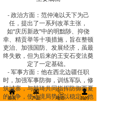
- 政治方面：范仲淹以天下为己
任，提出了一系列改革主张，
如“庆历新政”中的明黜陟、抑侥
幸、精贡举等十项措施，旨在整顿
吏治、加强国防、发展经济，虽最
终失败，但为后来的王安石变法奠
定了一定基础。
- 军事方面：他在西北边疆任职
时，加强军事防御，训练军队，修
筑城寨，与韩琦共同指挥防御西夏
낀
뀵
ꂅ
넙
的战争，使边境局势得以稳定，他
首页
产品
电话
我的
也因此被西夏人称为“小范老子腹
中有数万甲兵”。
- 文学方面：范仲淹文学成就颇
高，其散文《岳阳楼记》中“先天