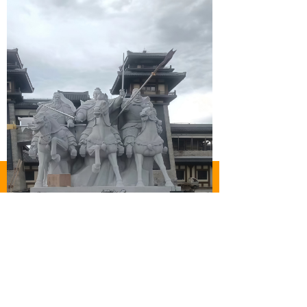
낀
뀵
ꂅ
넙
首页
产品
电话
我的
前一个：
汉白玉石雕 历史典故雕塑 铁杵
ꄴ