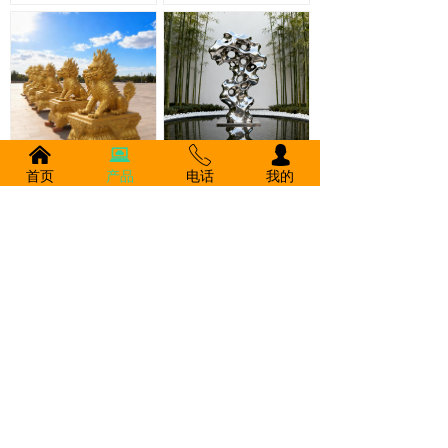
낀
뀵
ꂅ
넙
铸铜景观雕塑定制 麒麟神兽 公司门口摆件 大型麒麟 景观小品
不锈钢景观太湖石 304镜面雕塑 户外水景雕塑 售楼处摆件
首页
产品
电话
我的
玻璃钢雕塑 熊猫 公园景观小品 户外雕塑 动物雕塑 厂家直销 来图定制
不锈钢镜面字母葫芦 草坪摆件 户外景观 超大型葫芦雕塑 厂家定制
上一页
1
/
47
下一页