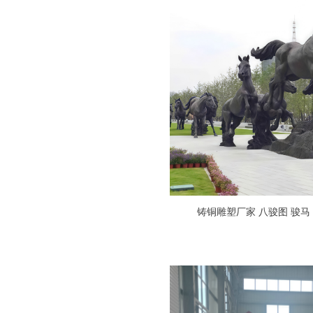
铸铜雕塑厂家 八骏