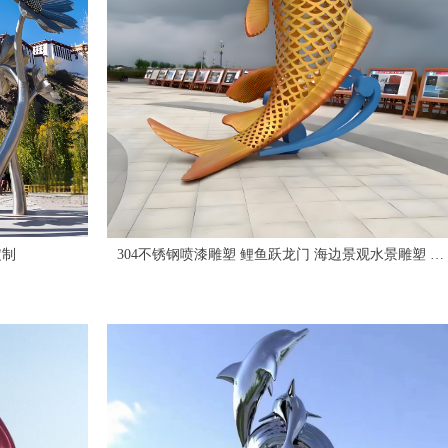
摆件 厂家定制
304不锈钢喷漆雕塑 鲤鱼跃龙门 海边景观水景雕塑 厂
家定制 来图制作 园林雕塑公司