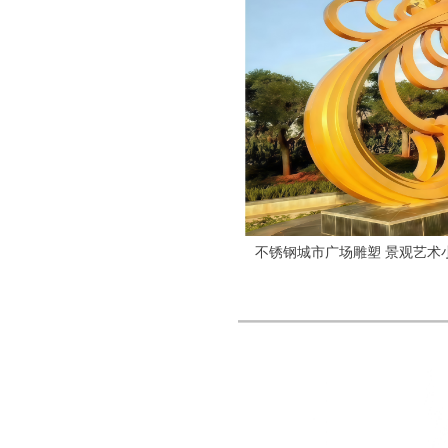
不锈钢城市广场雕塑 景观艺术小品 大型摆件 神
浴火重生 来图定制 厂家直销