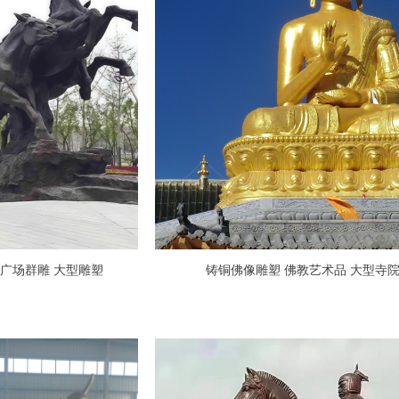
图 骏马 广场群雕 大型雕塑
铸铜佛像雕塑 佛教艺术品 大型寺