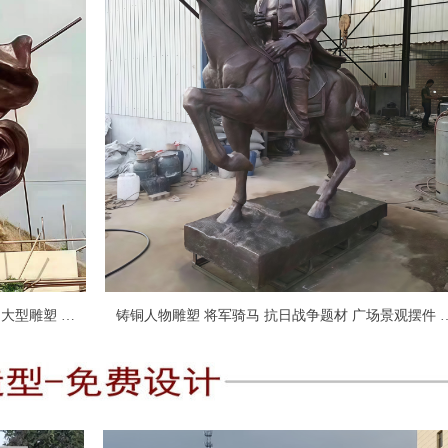
ꁗ
17731830869
ꀥ
595004649
微信二维码
铸铜人物雕塑 将军骑马 抗日战争题材 广场景观摆件 
术小品 厂家定制