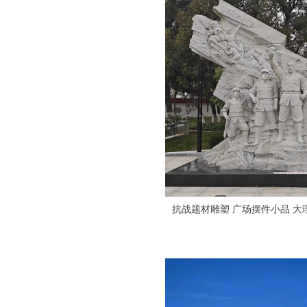
抗战题材雕塑 广场摆件小品 大理石雕刻 
电话