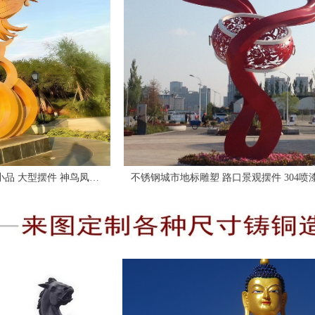
铸铜雕塑
鸟凤凰
不锈钢城市地标雕塑 路口景观摆件 304喷漆金属雕塑
厂家定制 红色主题 艺术景观小品