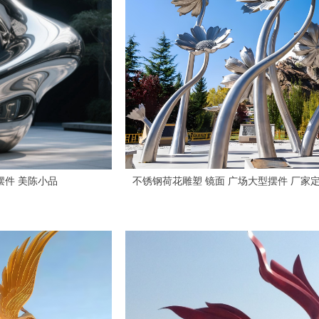
摆件 美陈小品
不锈钢荷花雕塑 镜面 广场大型