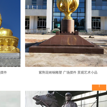
院摆件
紫荆花铸铜雕塑 广场摆件 景观艺术小品
ꁸ
ꂅ
回到顶部