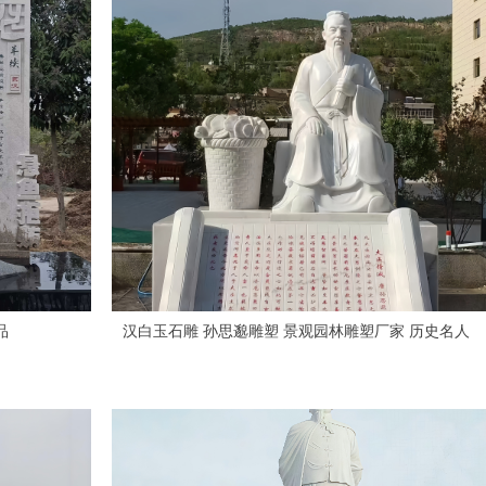
品
汉白玉石雕 孙思邈雕塑 景观园林雕塑厂家 历史名人