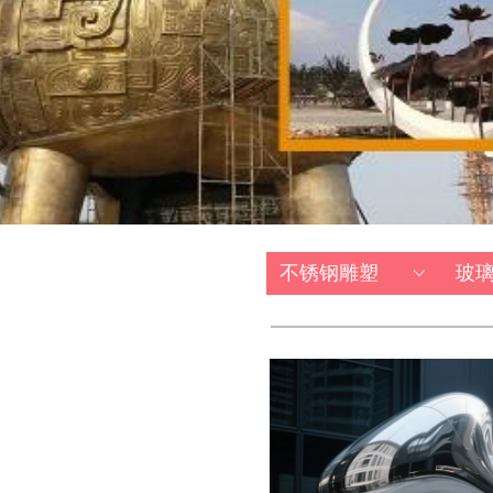
不锈钢雕塑
玻
ꀁ