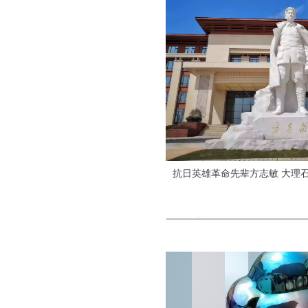
抗日英雄革命先辈方志敏 大理石雕
场摆件 景观园林雕塑