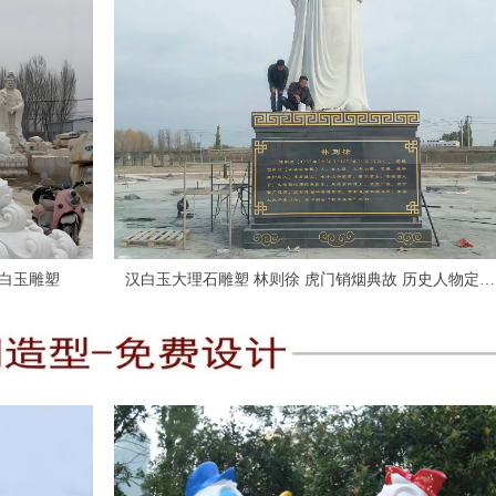
 大型人物 汉白玉雕塑
汉白玉大理石雕塑 林则徐 虎门销烟典故 历史人物定制
园林景观雕塑公司 雕刻厂家